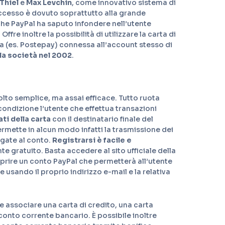
Thiel
e
Max Levchin
, come innovativo sistema di
ccesso è dovuto soprattutto alla grande
 che PayPal ha saputo infondere nell’utente
Offre inoltre la possibilità di utilizzare la carta di
a (es. Postepay) connessa all’account stesso di
 la società nel 2002
.
molto semplice, ma assai efficace. Tutto ruota
 condizione l’utente che effettua transazioni
ti della carta
con il destinatario finale del
rmette in alcun modo infatti la trasmissione dei
legate al conto.
Registrarsi è facile e
e gratuito. Basta accedere al sito ufficiale della
aprire un conto PayPal che permetterà all’utente
 usando il proprio indirizzo e-mail e la relativa
e associare una carta di credito, una carta
onto corrente bancario. È possibile inoltre