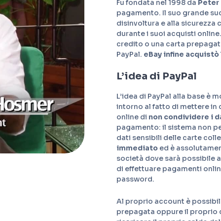
Fu fondata nel 1998 da
Peter 
pagamento. Il suo grande su
disinvoltura e alla sicurezza
durante i suoi acquisti online. 
credito o una carta prepagat
PayPal.
eBay infine acquistò
L’idea di PayPal
L’idea di PayPal alla base è 
intorno al fatto di mettere in
online di
non condividere i da
pagamento: il sistema non pe
dati sensibili delle carte col
immediato
ed è assolutament
società dove sarà possibile 
di effettuare pagamenti online
password.
Al proprio account è possibil
prepagata oppure il proprio c