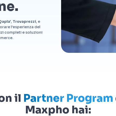
ne.
Qapla'
,
Trovaprezzi
, e
iorare l'esperienza del
izi completi e soluzioni
ommerce.
on il
Partner Program
Maxpho hai: