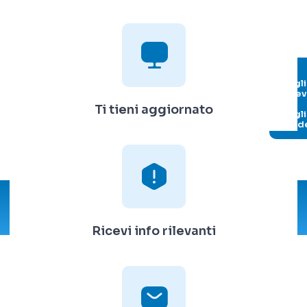
Si,
vogl
rice
le
Ti tieni aggiornato
migli
guid
Ricevi info rilevanti