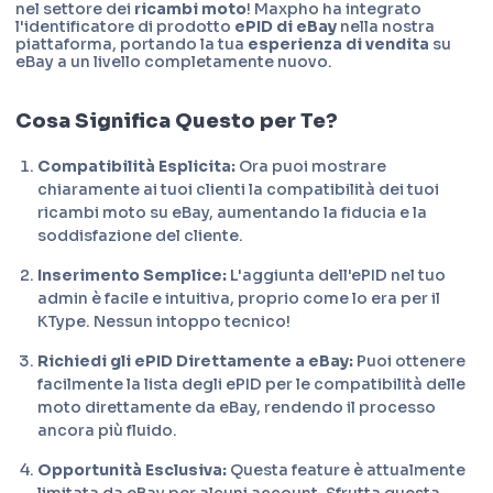
nel settore dei
ricambi moto
! Maxpho ha integrato
l'identificatore di prodotto
ePID di eBay
nella nostra
piattaforma, portando la tua
esperienza di vendita
su
eBay a un livello completamente nuovo.
Cosa Significa Questo per Te?
Compatibilità Esplicita:
Ora puoi mostrare
chiaramente ai tuoi clienti la compatibilità dei tuoi
ricambi moto su eBay, aumentando la fiducia e la
soddisfazione del cliente.
Inserimento Semplice:
L'aggiunta dell'ePID nel tuo
admin è facile e intuitiva, proprio come lo era per il
KType. Nessun intoppo tecnico!
Richiedi gli ePID Direttamente a eBay:
Puoi ottenere
facilmente la lista degli ePID per le compatibilità delle
moto direttamente da eBay, rendendo il processo
ancora più fluido.
Opportunità Esclusiva:
Questa feature è attualmente
limitata da eBay per alcuni account. Sfrutta questa